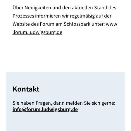
Über Neuigkeiten und den aktu­el­len Stand des
Prozesses infor­mie­ren wir regel­mä­ßig auf der
Website des Forum am Schlosspark unter:
www​
.forum​.lud​wigs​burg​.de
Kontakt
Sie haben Fragen, dann mel­den Sie sich ger­ne:
info@​forum.​ludwigsburg.​de