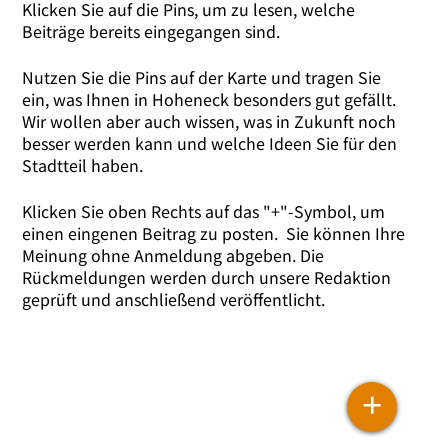
Klicken Sie auf die Pins, um zu lesen, wel­che
Beiträge bereits ein­ge­gan­gen sind.
Nutzen Sie die Pins auf der Karte und tra­gen Sie
ein, was Ihnen in Hoheneck beson­ders gut gefällt.
Wir wol­len aber auch wis­sen, was in Zukunft noch
bes­ser wer­den kann und wel­che Ideen Sie für den
Stadtteil haben.
Klicken Sie oben Rechts auf das "+"-Symbol, um
einen ein­ge­nen Beitrag zu pos­ten. Sie kön­nen Ihre
2
2
Meinung ohne Anmeldung abge­ben. Die
Ideen
Rückmeldungen wer­den durch unse­re Redaktion
geprüft und anschlie­ßend veröffentlicht.
34
29
Schwächen
Stärken
14
33
19
44
6
+
+
5
20
−
18