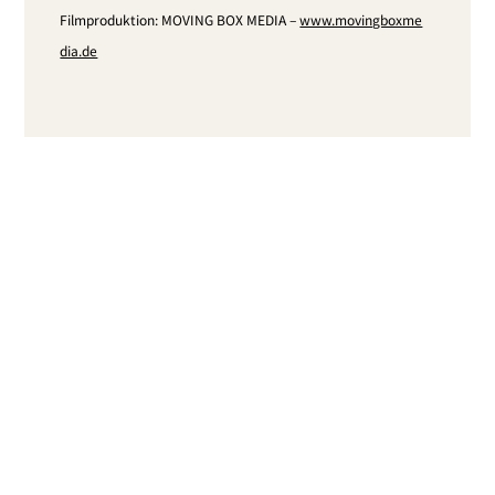
Filmproduktion: MOVING BOX MEDIA –
www​.moving​box​me​
dia​.de