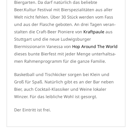
Biergarten. Da darf natür­lich das belieb­te
Beer.Kultur Festival mit Bierspezialitäten aus aller
Welt nicht feh­len. Über 30 Stück wer­den vom Fass
und aus der Flasche gebo­ten. An drei Tagen ver­an­
stal­ten die Craft-Beer Pioniere von
Kraftpaule
aus
Stuttgart und die neue Ludwigsburger
Biermissionarin Vanessa von
Hop Around The World
die­ses bun­te Bierfest mit jeder Menge unter­halt­sa­
men Rahmenprogramm für die gan­ze Familie.
Basketball und Tischkicker sor­gen bei Klein und
Groß für Spaß. Natürlich gibt es an der Bar neben
Bier, auch Cocktail-Klassiker und Weine loka­ler
Winzer. Für das leib­li­che Wohl ist gesorgt.
Der Eintritt ist frei.