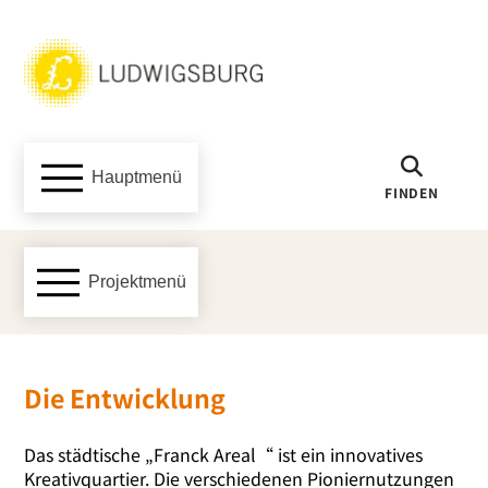
Hauptmenü
FINDEN
Projektmenü
Die Entwicklung
Das städ­ti­sche „Franck Areal“ ist ein inno­va­ti­ves
Kreativquartier. Die ver­schie­de­nen Pioniernutzungen