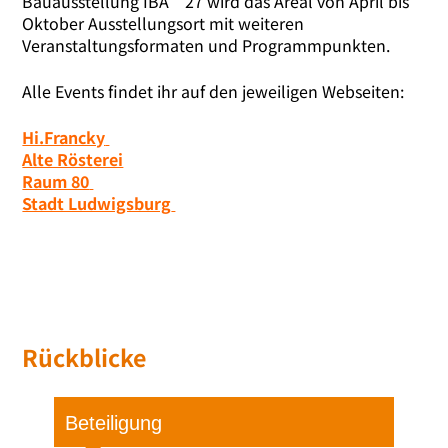
Bauausstellung IBA’27 wird das Areal von April bis
Oktober Ausstellungsort mit wei­te­ren
Veranstaltungsformaten und Programmpunkten.
Alle Events fin­det ihr auf den jewei­li­gen Webseiten:
Hi.Francky
Alte Rösterei
Raum 80
Stadt Ludwigsburg
Rückblicke
Beteiligung
Zwi