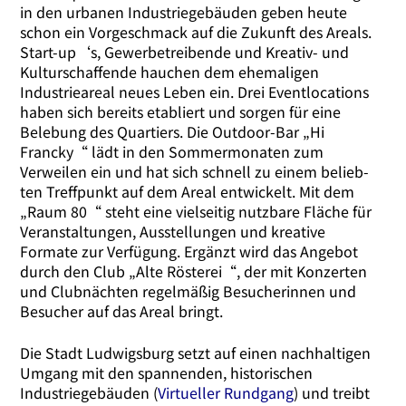
in den urba­nen Industriegebäuden geben heu­te
schon ein Vorgeschmack auf die Zukunft des Areals.
Start-up‘s, Gewerbetreibende und Kreativ- und
Kulturschaffende hau­chen dem ehe­ma­li­gen
Industrieareal neu­es Leben ein. Drei Eventlocations
haben sich bereits eta­bliert und sor­gen für eine
Belebung des Quartiers. Die Outdoor-Bar „Hi
Francky“ lädt in den Sommermonaten zum
Verweilen ein und hat sich schnell zu einem belieb­
ten Treffpunkt auf dem Areal ent­wi­ckelt. Mit dem
„Raum 80“ steht eine viel­sei­tig nutz­ba­re Fläche für
Veranstaltungen, Ausstellungen und krea­ti­ve
Formate zur Verfügung. Ergänzt wird das Angebot
durch den Club „Alte Rösterei“, der mit Konzerten
und Clubnächten regel­mä­ßig Besucherinnen und
Besucher auf das Areal bringt.
Die Stadt Ludwigsburg setzt auf einen nach­hal­ti­gen
Umgang mit den span­nen­den, his­to­ri­schen
Industriegebäuden (
Virtueller Rundgang
) und treibt