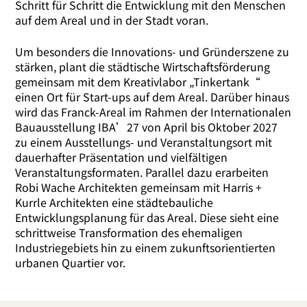
Schritt für Schritt die Entwicklung mit den Menschen
auf dem Areal und in der Stadt voran.
Um beson­ders die Innovations- und Gründerszene zu
stär­ken, plant die städ­ti­sche Wirtschaftsförderung
gemein­sam mit dem Kreativlabor „Tinkertank“
einen Ort für Start-ups auf dem Areal. Darüber hin­aus
wird das Franck-Areal im Rahmen der Internationalen
Bauausstellung IBA’27 von April bis Oktober 2027
zu einem Ausstellungs- und Veranstaltungsort mit
dau­er­haf­ter Präsentation und viel­fäl­ti­gen
Veranstaltungsformaten. Parallel dazu erar­bei­ten
Robi Wache Architekten gemein­sam mit Harris +
Kurrle Architekten eine städ­te­bau­li­che
Entwicklungsplanung für das Areal. Diese sieht eine
schritt­wei­se Transformation des ehe­ma­li­gen
Industriegebiets hin zu einem zukunfts­ori­en­tier­ten
urba­nen Quartier vor.