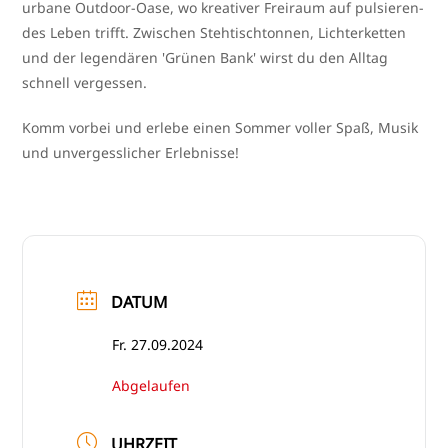
urba­ne Outdoor-Oase, wo krea­ti­ver Freiraum auf pul­sie­ren­
des Leben trifft. Zwischen Stehtischtonnen, Lichterketten
und der legen­dä­ren 'Grünen Bank' wirst du den Alltag
schnell vergessen.
Komm vor­bei und erle­be einen Sommer vol­ler Spaß, Musik
und unver­gess­li­cher Erlebnisse!
DATUM
Fr. 27.09.2024
Abgelaufen
UHRZEIT