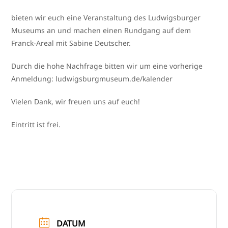
bie­ten wir euch eine Veranstaltung des Ludwigsburger
Museums an und machen einen Rundgang auf dem
Franck-Areal mit Sabine Deutscher.
Durch die hohe Nachfrage bit­ten wir um eine vor­he­ri­ge
Anmeldung: lud​wigs​burg​mu​se​um​.de/​k​a​l​e​n​der
Vielen Dank, wir freu­en uns auf euch!
Eintritt ist frei.
DATUM