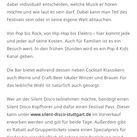
dabei indi­vi­du­ell ent­schei­den, wel­che Musik er hören
möch­te und wie laut es sein darf. Dabei kann man Teil des
Festivals sein oder in sei­ne eige­ne Welt abtauchen.
Von Pop bis Rock, von Hip-Hop bis Elektro – hier kommt jede
und jeder auf sei­ne Kosten. Auch für Familien ist es ein
Besuch wert. In den frü­hen Stunden wird es ein Pop 4 Kids
Kanal geben.
Die Bar bie­tet wäh­rend des­sen neben Cocktail-Klassikern
auch Weine und Craft-Beer loka­ler Winzer und Brauer. Für
das leib­li­che Wohl ist natür­lich auch gesorgt.
Wer an der Silent Disco teil­neh­men möch­te, benö­tigt einen
Silent Disco Kopfhörer und dafür einen Festival Pass. Dieser
kann unter
www​.silent​-dis​co​-stutt​gart​.de
im Vorverkauf
erwor­ben wer­den und gilt für bei­de Tage. Außerdem gibt
es Rabatt auf Gruppentickets sowie einen Spezialpreis für