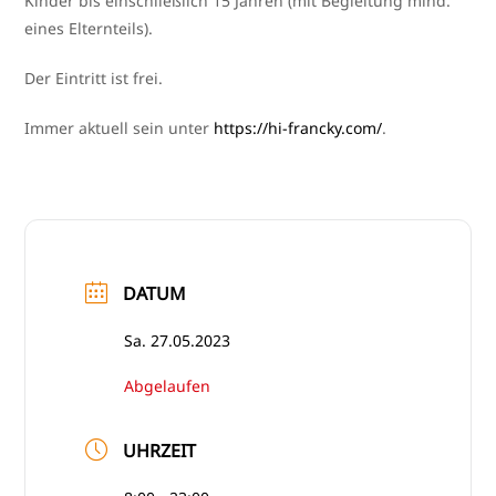
Kinder bis ein­schließ­lich 15 Jahren (mit Begleitung mind.
eines Elternteils).
Der Eintritt ist frei.
Immer aktu­ell sein unter
https://​hi​-fran​cky​.com/
.
DATUM
Sa. 27.05.2023
Abgelaufen
UHRZEIT