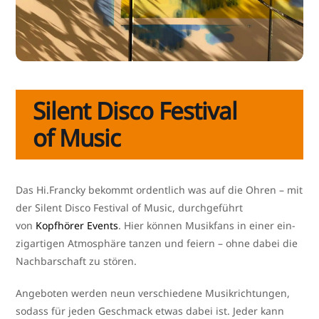
Silent Disco Festival
of Music
Das Hi.Francky bekommt ordent­lich was auf die Ohren – mit
der Silent Disco Festival of Music, durch­ge­führt
von
Kopfhörer Events
. Hier kön­nen Musikfans in einer ein­
zig­ar­ti­gen Atmosphäre tan­zen und fei­ern – ohne dabei die
Nachbarschaft zu stören.
Angeboten wer­den neun ver­schie­de­ne Musikrichtungen,
sodass für jeden Geschmack etwas dabei ist. Jeder kann