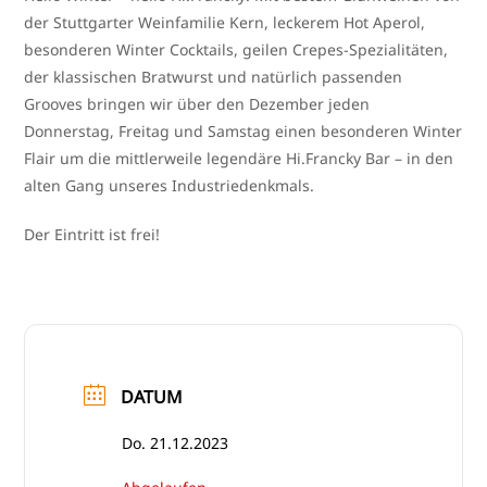
der Stuttgarter Weinfamilie Kern, lecke­rem Hot Aperol,
beson­de­ren Winter Cocktails, gei­len Crepes-Spezialitäten,
der klas­si­schen Bratwurst und natür­lich pas­sen­den
Grooves brin­gen wir über den Dezember jeden
Donnerstag, Freitag und Samstag einen beson­de­ren Winter
Flair um die mitt­ler­wei­le legen­dä­re Hi.Francky Bar – in den
alten Gang unse­res Industriedenkmals.
Der Eintritt ist frei!
DATUM
Do. 21.12.2023