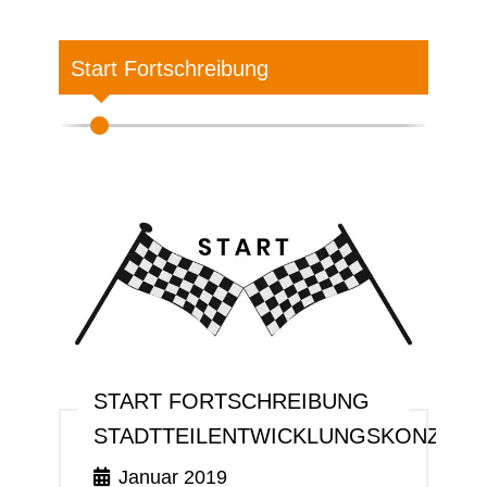
Start Fortschreibung
An
START FORTSCHREIBUNG
S
STADTTEILENTWICKLUNGSKONZEP
A
Januar 2019