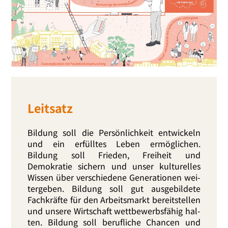
Leitsatz
Bildung soll die Persönlichkeit ent­wi­ckeln
und ein erfüll­tes Leben ermög­li­chen.
Bildung soll Frieden, Freiheit und
Demokratie sichern und unser kul­tu­rel­les
Wissen über ver­schie­de­ne Generationen wei­
ter­ge­ben. Bildung soll gut aus­ge­bil­de­te
Fachkräfte für den Arbeitsmarkt bereit­stel­len
und unse­re Wirtschaft wett­be­werbs­fä­hig hal­
ten. Bildung soll beruf­li­che Chancen und