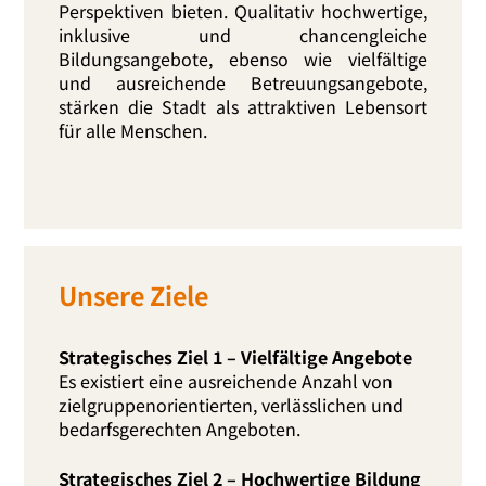
Perspektiven bie­ten. Qualitativ hoch­wer­ti­ge,
inklu­si­ve und chan­cen­glei­che
Bildungsangebote, eben­so wie viel­fäl­ti­ge
und aus­rei­chen­de Betreuungsangebote,
stär­ken die Stadt als attrak­ti­ven Lebensort
für alle Menschen.
Unsere Ziele
Strategisches Ziel 1 – Vielfältige Angebote
Es exis­tiert eine aus­rei­chen­de Anzahl von
ziel­grup­pen­ori­en­tier­ten, ver­läss­li­chen und
bedarfs­ge­rech­ten Angeboten.
Strategisches Ziel 2 – Hochwertige Bildung